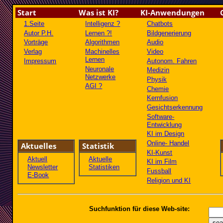
Start
Was ist KI?
KI-Anwendungen
1.Seite
Intelligenz ?
Chatbots
Autor P.H.
Lernen ?!
Bildgenerierung
Vorträge
Algorithmen
Audio
Verlag
Machinelles
Video
Lernen
Impressum
Autonom. Fahren
Neuronale
Medizin
Netzwerke
Physik
AGI ?
Chemie
Kernfusion
Gesichtserkennung
Software-
Entwicklung
KI im Design
Online- Handel
Aktuelles
Statistik
KI-Kunst
Aktuell
Aktuelle
KI im Film
Newsletter
Statistiken
Fussball
E-Book
Religion und KI
Suchfunktion für diese Web-site: