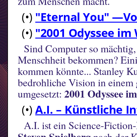
zum Menschen macht.
(•)
"Eternal You" —Vo
(•)
"2001 Odyssee im
Sind Computer so mächtig, 
Menschheit bekommen? Einig
kommen könnte... Stanley Ku
bedrohliche Vision in einem
2001 Odyssee i
umgesetzt:
(•)
A.I. – Künstliche I
A.I. ist ein Science-Ficti
Steven Spielberg
nach der K