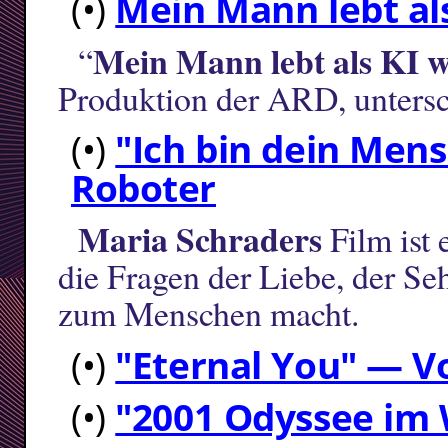
(•)
Mein Mann lebt als
Mein Mann lebt als KI w
“
Produktion der ARD, untersc
(•)
"Ich bin dein Men
Roboter
Maria Schraders
Film ist
die Fragen der Liebe, der S
zum Menschen macht.
(•)
"Eternal You" — V
(•)
"2001 Odyssee im