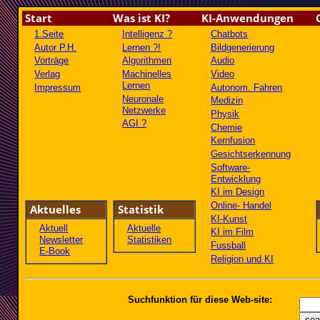
Start
Was ist KI?
KI-Anwendungen
1.Seite
Intelligenz ?
Chatbots
Autor P.H.
Lernen ?!
Bildgenerierung
Vorträge
Algorithmen
Audio
Verlag
Machinelles
Video
Lernen
Impressum
Autonom. Fahren
Neuronale
Medizin
Netzwerke
Physik
AGI ?
Chemie
Kernfusion
Gesichtserkennung
Software-
Entwicklung
KI im Design
Online- Handel
Aktuelles
Statistik
KI-Kunst
Aktuell
Aktuelle
KI im Film
Newsletter
Statistiken
Fussball
E-Book
Religion und KI
Suchfunktion für diese Web-site: