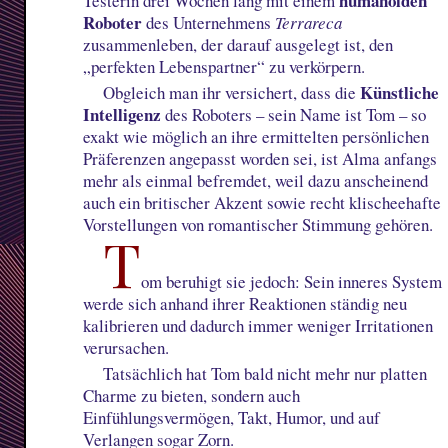
humanoiden
Testerin drei Wochen lang mit einem
Roboter
des Unternehmens
Terrareca
zusammenleben, der darauf ausgelegt ist, den
„perfekten Lebenspartner“ zu verkörpern.
Künstliche
Obgleich man ihr versichert, dass die
Intelligenz
des Roboters – sein Name ist Tom – so
exakt wie möglich an ihre ermittelten persönlichen
Präferenzen angepasst worden sei, ist Alma anfangs
mehr als einmal befremdet, weil dazu anscheinend
auch ein britischer Akzent sowie recht klischeehafte
Vorstellungen von romantischer Stimmung gehören.
T
om beruhigt sie jedoch: Sein inneres System
werde sich anhand ihrer Reaktionen ständig neu
kalibrieren und dadurch immer weniger Irritationen
verursachen.
Tatsächlich hat Tom bald nicht mehr nur platten
Charme zu bieten, sondern auch
Einfühlungsvermögen, Takt, Humor, und auf
Verlangen sogar Zorn.