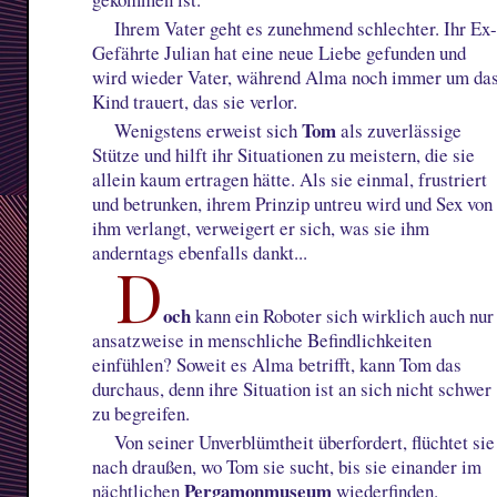
Ihrem Vater geht es zunehmend schlechter. Ihr Ex
Gefährte Julian hat eine neue Liebe gefunden und
wird wieder Vater, während Alma noch immer um da
Kind trauert, das sie verlor.
Tom
Wenigstens erweist sich
als zuverlässige
Stütze und hilft ihr Situationen zu meistern, die sie
allein kaum ertragen hätte. Als sie einmal, frustriert
und betrunken, ihrem Prinzip untreu wird und Sex von
ihm verlangt, verweigert er sich, was sie ihm
anderntags ebenfalls dankt...
D
och
kann ein Roboter sich wirklich auch nur
ansatzweise in menschliche Befindlichkeiten
einfühlen? Soweit es Alma betrifft, kann Tom das
durchaus, denn ihre Situation ist an sich nicht schwer
zu begreifen.
Von seiner Unverblümtheit überfordert, flüchtet sie
nach draußen, wo Tom sie sucht, bis sie einander im
Pergamonmuseum
nächtlichen
wiederfinden.