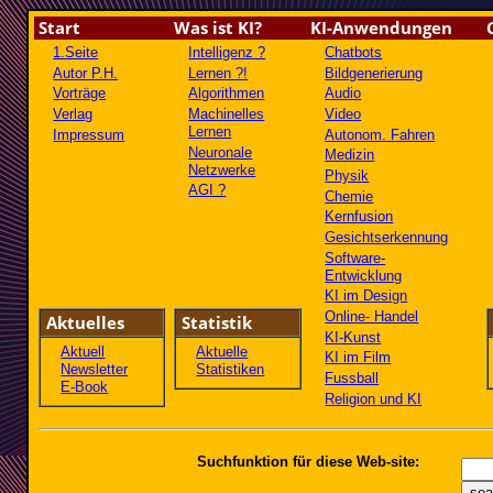
Start
Was ist KI?
KI-Anwendungen
1.Seite
Intelligenz ?
Chatbots
Autor P.H.
Lernen ?!
Bildgenerierung
Vorträge
Algorithmen
Audio
Verlag
Machinelles
Video
Lernen
Impressum
Autonom. Fahren
Neuronale
Medizin
Netzwerke
Physik
AGI ?
Chemie
Kernfusion
Gesichtserkennung
Software-
Entwicklung
KI im Design
Online- Handel
Aktuelles
Statistik
KI-Kunst
Aktuell
Aktuelle
KI im Film
Newsletter
Statistiken
Fussball
E-Book
Religion und KI
Suchfunktion für diese Web-site: