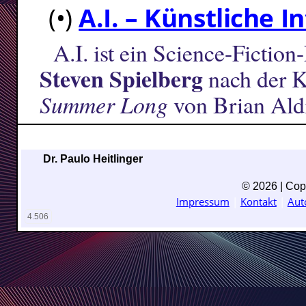
(•)
A.I. – Künstliche I
A.I. ist ein Science-Ficti
Steven Spielberg
nach der K
Summer Long
von Brian Aldi
Dr. Paulo Heitlinger
© 2026 | Copy
Impressum
|
Kontakt
|
Aut
4.506